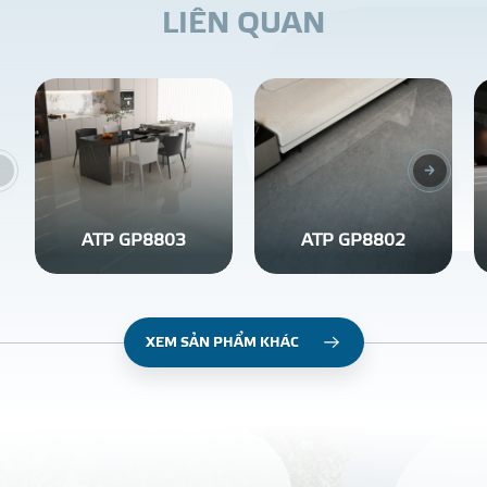
L
I
Ê
N
Q
U
A
N
ATP GP8803
ATP GP8802
XEM SẢN PHẨM KHÁC