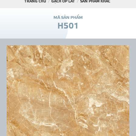
TRANG CHỦ
GẠCH ỐP LÁT
SẢN PHẨM KHÁC
DỰ Á
M
Ã
S
Ả
N
P
H
Ẩ
M
H
5
0
1
KÊNH PHÂN PHỐ
THƯ VIỆ
TIN SỰ KIỆN
TIN CHUYÊN MÔN
LIÊN HỆ - TƯ VẤ