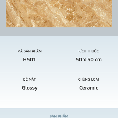
MÃ SẢN PHẨM
KÍCH THƯỚC
H501
50 x 50 cm
BỀ MẶT
CHỦNG LOẠI
Glossy
Ceramic
S
Ả
N
P
H
Ẩ
M