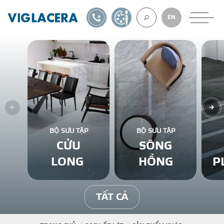
1900561582
TỰ THIẾT KẾ
EN
VỀ CHÚNG TÔ
GẠCH ỐP LÁT
BỘ SƯU TẬP
BỘ SƯU TẬP
CỬU
SÔNG
BÊ TÔNG KHÍ
LONG
HỒNG
P
NGÓI LỢP
TẤT CẢ
XUẤT KHẨU