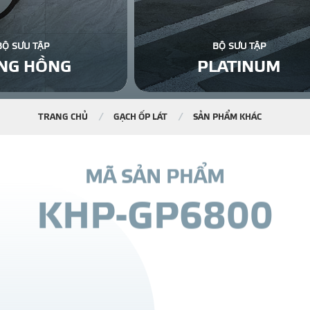
BỘ SƯU TẬP
BỘ SƯU TẬP
NG HỒNG
PLATINUM
TRANG CHỦ
GẠCH ỐP LÁT
SẢN PHẨM KHÁC
M
Ã
S
Ả
N
P
H
Ẩ
M
K
H
P
-
G
P
6
8
0
0