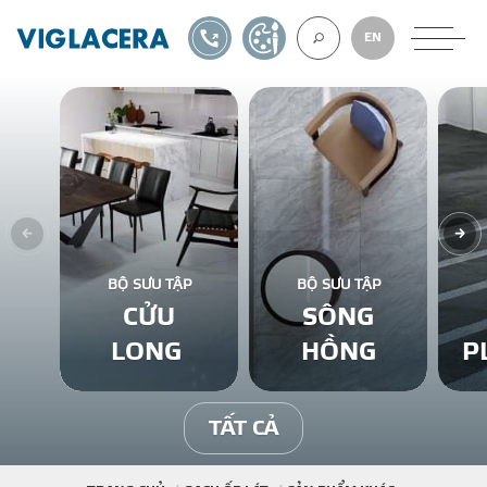
1900561582
TỰ THIẾT KẾ
EN
VỀ CHÚNG TÔ
GẠCH ỐP LÁT
BỘ SƯU TẬP
BỘ SƯU TẬP
CỬU
SÔNG
BÊ TÔNG KHÍ
LONG
HỒNG
P
NGÓI LỢP
TẤT CẢ
XUẤT KHẨU