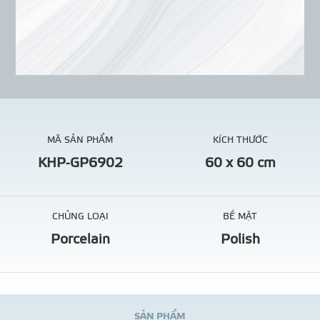
MÃ SẢN PHẨM
KÍCH THƯỚC
KHP-GP6902
60 x 60 cm
CHỦNG LOẠI
BỀ MẶT
Porcelain
Polish
S
Ả
N
P
H
Ẩ
M