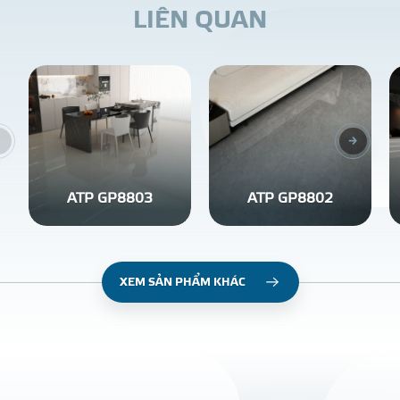
L
I
Ê
N
Q
U
A
N
ATP GP8803
ATP GP8802
XEM SẢN PHẨM KHÁC