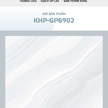
TRANG CHỦ
GẠCH ỐP LÁT
SẢN PHẨM KHÁC
DỰ Á
M
Ã
S
Ả
N
P
H
Ẩ
M
K
H
P
-
G
P
6
9
0
2
KÊNH PHÂN PHỐ
THƯ VIỆ
TIN SỰ KIỆN
TIN CHUYÊN MÔN
LIÊN HỆ - TƯ VẤ