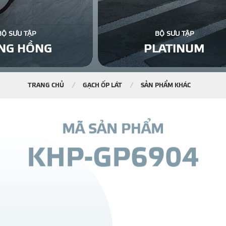
BỘ SƯU TẬP
BỘ SƯU TẬP
NG HỒNG
PLATINUM
TRANG CHỦ
GẠCH ỐP LÁT
SẢN PHẨM KHÁC
M
Ã
S
Ả
N
P
H
Ẩ
M
K
H
P
-
G
P
6
9
0
4