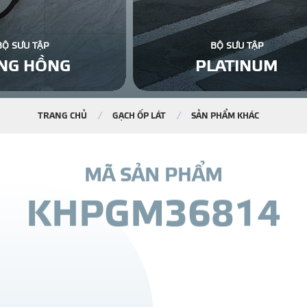
BỘ SƯU TẬP
BỘ SƯU TẬP
NG HỒNG
PLATINUM
TRANG CHỦ
GẠCH ỐP LÁT
SẢN PHẨM KHÁC
M
Ã
S
Ả
N
P
H
Ẩ
M
K
H
P
G
M
3
6
8
1
4