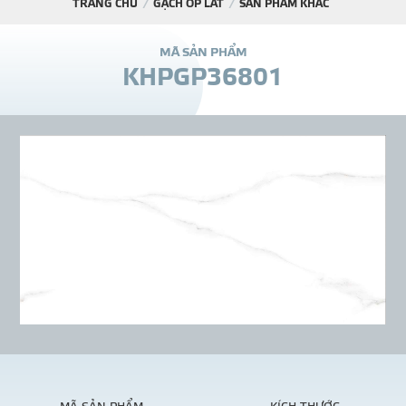
TRANG CHỦ
GẠCH ỐP LÁT
SẢN PHẨM KHÁC
DỰ Á
M
Ã
S
Ả
N
P
H
Ẩ
M
K
H
P
G
P
3
6
8
0
1
KÊNH PHÂN PHỐ
THƯ VIỆ
TIN SỰ KIỆN
TIN CHUYÊN MÔN
LIÊN HỆ - TƯ VẤ