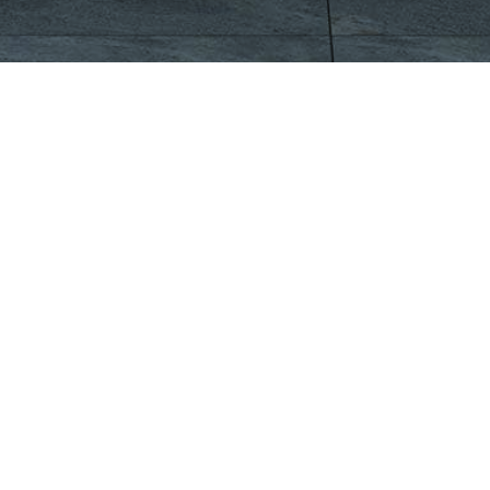
CÔNG TY CỔ PHẦN VIGLACERA TIÊN SƠN
Khu công nghiệp Tiên Sơn, Xã Đại Đồng, Tỉnh Bắc Ninh,
Việt Nam
1900561582