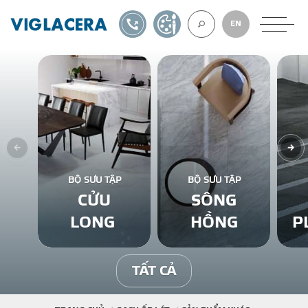
1900561582
TỰ THIẾT KẾ
EN
VỀ CHÚNG TÔ
GẠCH ỐP LÁT
BỘ SƯU TẬP
BỘ SƯU TẬP
CỬU
SÔNG
BÊ TÔNG KHÍ
LONG
HỒNG
P
NGÓI LỢP
TẤT CẢ
XUẤT KHẨU