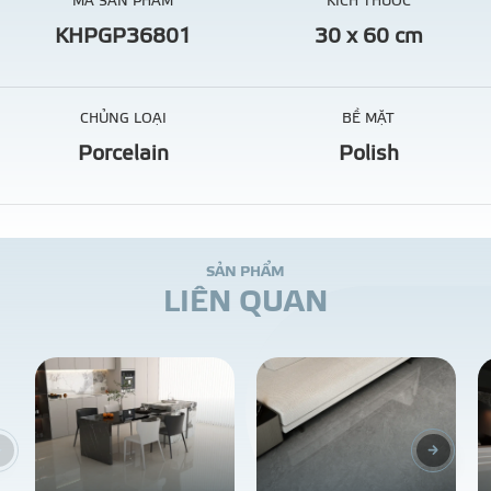
MÃ SẢN PHẨM
KÍCH THƯỚC
KHPGP36801
30 x 60 cm
CHỦNG LOẠI
BỀ MẶT
Porcelain
Polish
S
Ả
N
P
H
Ẩ
M
L
I
Ê
N
Q
U
A
N