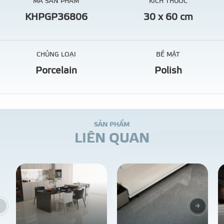
MÃ SẢN PHẨM
KÍCH THƯỚC
KHPGP36806
30 x 60 cm
CHỦNG LOẠI
BỀ MẶT
Porcelain
Polish
S
Ả
N
P
H
Ẩ
M
L
I
Ê
N
Q
U
A
N