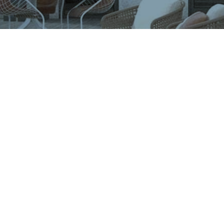
CÔNG TY CỔ PHẦN VIGLACERA TIÊN SƠN
Khu công nghiệp Tiên Sơn, Xã Đại Đồng, Tỉnh Bắc Ninh,
Việt Nam
1900561582