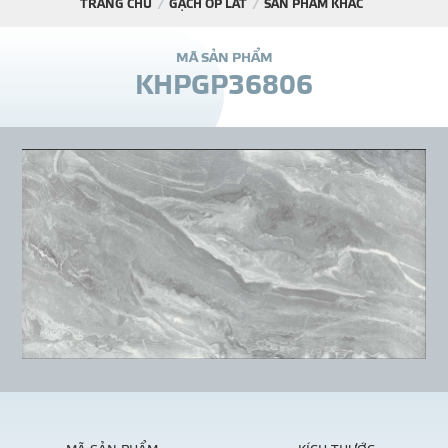
TRANG CHỦ
GẠCH ỐP LÁT
SẢN PHẨM KHÁC
DỰ Á
M
Ã
S
Ả
N
P
H
Ẩ
M
K
H
P
G
P
3
6
8
0
6
KÊNH PHÂN PHỐ
THƯ VIỆ
TIN SỰ KIỆN
TIN CHUYÊN MÔN
LIÊN HỆ - TƯ VẤ