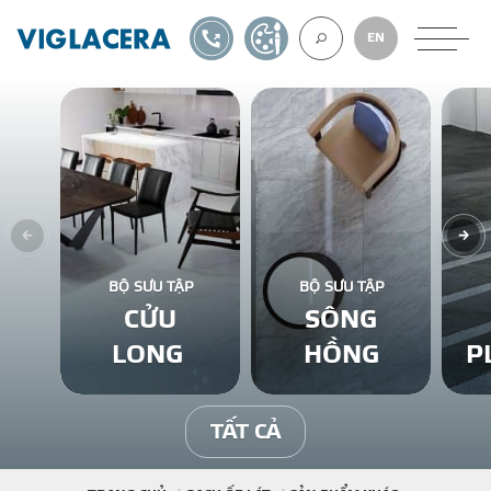
1900561582
TỰ THIẾT KẾ
EN
VỀ CHÚNG TÔ
GẠCH ỐP LÁT
BỘ SƯU TẬP
BỘ SƯU TẬP
CỬU
SÔNG
BÊ TÔNG KHÍ
LONG
HỒNG
P
NGÓI LỢP
TẤT CẢ
XUẤT KHẨU