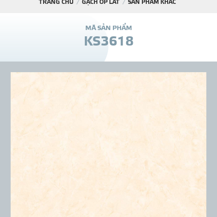
TRANG CHỦ
GẠCH ỐP LÁT
SẢN PHẨM KHÁC
DỰ Á
M
Ã
S
Ả
N
P
H
Ẩ
M
K
S
3
6
1
8
KÊNH PHÂN PHỐ
THƯ VIỆ
TIN SỰ KIỆN
TIN CHUYÊN MÔN
LIÊN HỆ - TƯ VẤ