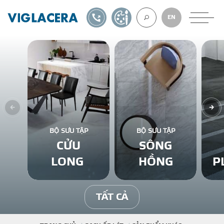
1900561582
TỰ THIẾT KẾ
EN
VỀ CHÚNG TÔ
GẠCH ỐP LÁT
BỘ SƯU TẬP
BỘ SƯU TẬP
CỬU
SÔNG
BÊ TÔNG KHÍ
LONG
HỒNG
P
NGÓI LỢP
TẤT CẢ
XUẤT KHẨU