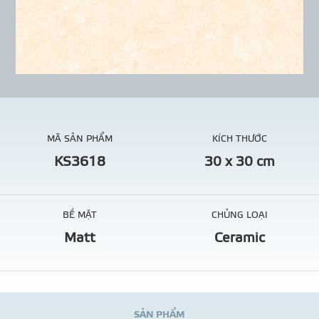
MÃ SẢN PHẨM
KÍCH THƯỚC
KS3618
30 x 30 cm
BỀ MẶT
CHỦNG LOẠI
Matt
Ceramic
S
Ả
N
P
H
Ẩ
M