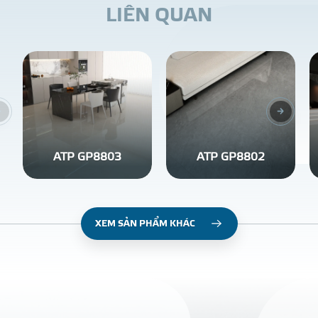
L
I
Ê
N
Q
U
A
N
ATP GP8803
ATP GP8802
XEM SẢN PHẨM KHÁC