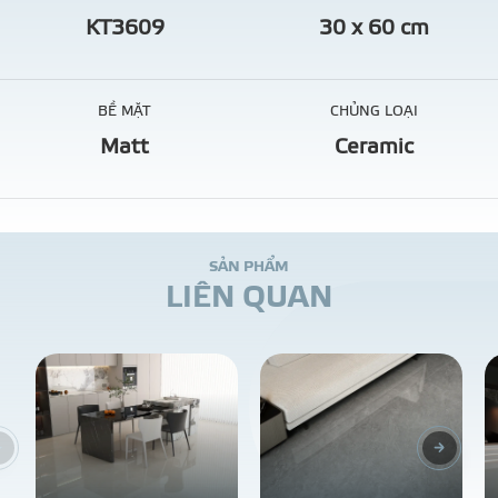
KT3609
30 x 60 cm
BỀ MẶT
CHỦNG LOẠI
Matt
Ceramic
S
Ả
N
P
H
Ẩ
M
L
I
Ê
N
Q
U
A
N