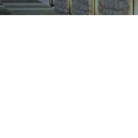
CÔNG TY CỔ PHẦN VIGLACERA TIÊN SƠN
Khu công nghiệp Tiên Sơn, Xã Đại Đồng, Tỉnh Bắc Ninh,
Việt Nam
1900561582