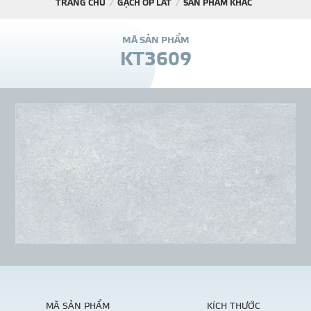
TRANG CHỦ
GẠCH ỐP LÁT
SẢN PHẨM KHÁC
DỰ Á
M
Ã
S
Ả
N
P
H
Ẩ
M
K
T
3
6
0
9
KÊNH PHÂN PHỐ
THƯ VIỆ
TIN SỰ KIỆN
TIN CHUYÊN MÔN
LIÊN HỆ - TƯ VẤ
MÃ SẢN PHẨM
KÍCH THƯỚC