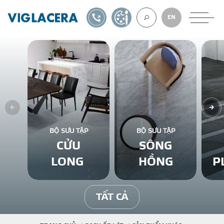
1900561582
TỰ THIẾT KẾ
EN
VỀ CHÚNG TÔ
GẠCH ỐP LÁT
BỘ SƯU TẬP
BỘ SƯU TẬP
CỬU
SÔNG
BÊ TÔNG KHÍ
LONG
HỒNG
P
NGÓI LỢP
TẤT CẢ
XUẤT KHẨU