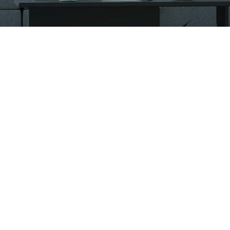
CÔNG TY CỔ PHẦN VIGLACERA TIÊN SƠN
Khu công nghiệp Tiên Sơn, Xã Đại Đồng, Tỉnh Bắc Ninh,
Việt Nam
1900561582