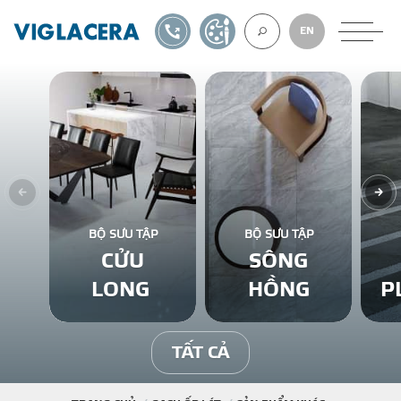
1900561582
TỰ THIẾT KẾ
EN
VỀ CHÚNG TÔ
GẠCH ỐP LÁT
BỘ SƯU TẬP
BỘ SƯU TẬP
CỬU
SÔNG
BÊ TÔNG KHÍ
LONG
HỒNG
P
NGÓI LỢP
TẤT CẢ
XUẤT KHẨU