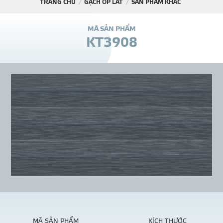
TRANG CHỦ
GẠCH ỐP LÁT
SẢN PHẨM KHÁC
DỰ Á
M
Ã
S
Ả
N
P
H
Ẩ
M
K
T
3
9
0
8
KÊNH PHÂN PHỐ
THƯ VIỆ
TIN SỰ KIỆN
TIN CHUYÊN MÔN
LIÊN HỆ - TƯ VẤ
MÃ SẢN PHẨM
KÍCH THƯỚC