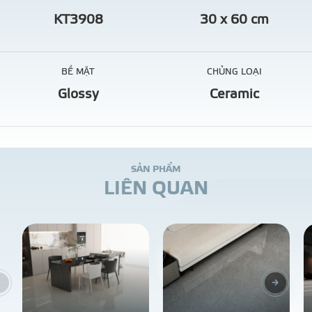
KT3908
30 x 60 cm
BỀ MẶT
CHỦNG LOẠI
Glossy
Ceramic
S
Ả
N
P
H
Ẩ
M
L
I
Ê
N
Q
U
A
N