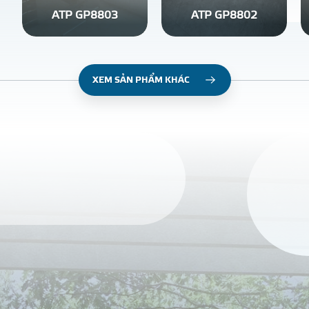
ATP GP8803
ATP GP8802
XEM SẢN PHẨM KHÁC