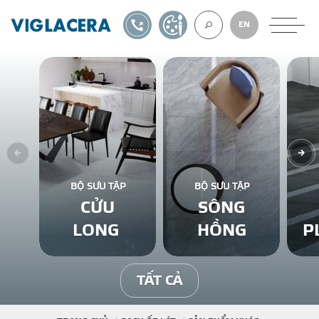
1900561582
TỰ THIẾT KẾ
EN
VỀ CHÚNG TÔ
GẠCH ỐP LÁT
BỘ SƯU TẬP
BỘ SƯU TẬP
CỬU
SÔNG
BÊ TÔNG KHÍ
LONG
HỒNG
P
NGÓI LỢP
TẤT CẢ
XUẤT KHẨU