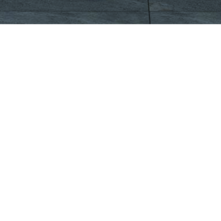
CÔNG TY CỔ PHẦN VIGLACERA TIÊN SƠN
Khu công nghiệp Tiên Sơn, Xã Đại Đồng, Tỉnh Bắc Ninh,
Việt Nam
1900561582