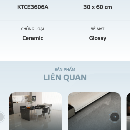
KTCE3606A
30 x 60 cm
CHỦNG LOẠI
BỀ MẶT
Ceramic
Glossy
S
Ả
N
P
H
Ẩ
M
L
I
Ê
N
Q
U
A
N