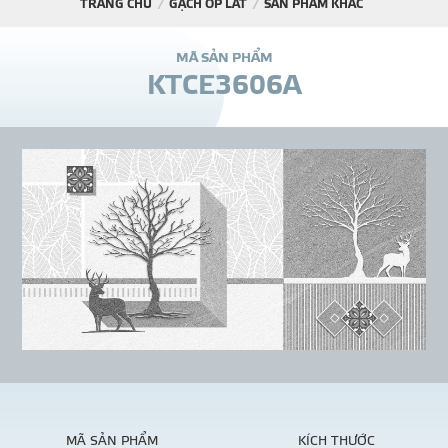
TRANG CHỦ
GẠCH ỐP LÁT
SẢN PHẨM KHÁC
DỰ Á
M
Ã
S
Ả
N
P
H
Ẩ
M
K
T
C
E
3
6
0
6
A
KÊNH PHÂN PHỐ
THƯ VIỆ
TIN SỰ KIỆN
TIN CHUYÊN MÔN
LIÊN HỆ - TƯ VẤ
MÃ SẢN PHẨM
KÍCH THƯỚC