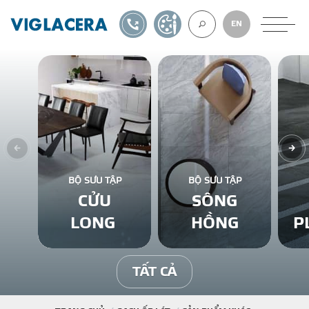
1900561582
TỰ THIẾT KẾ
EN
VỀ CHÚNG TÔ
GẠCH ỐP LÁT
BỘ SƯU TẬP
BỘ SƯU TẬP
CỬU
SÔNG
BÊ TÔNG KHÍ
LONG
HỒNG
P
NGÓI LỢP
TẤT CẢ
XUẤT KHẨU