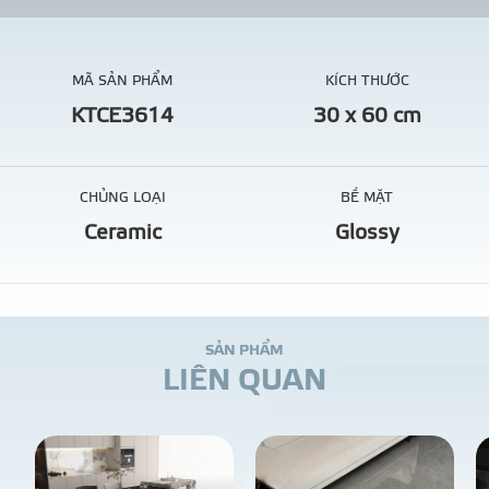
MÃ SẢN PHẨM
KÍCH THƯỚC
KTCE3614
30 x 60 cm
CHỦNG LOẠI
BỀ MẶT
Ceramic
Glossy
S
Ả
N
P
H
Ẩ
M
L
I
Ê
N
Q
U
A
N