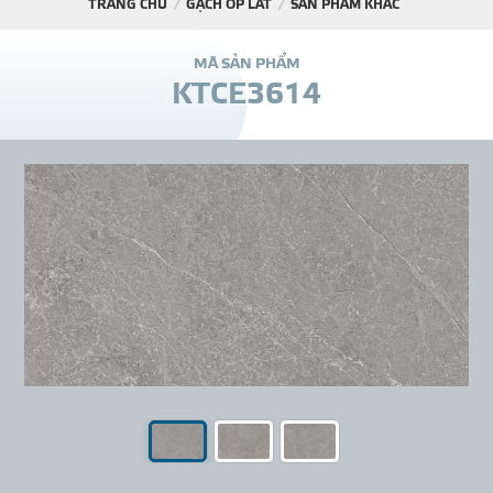
TRANG CHỦ
GẠCH ỐP LÁT
SẢN PHẨM KHÁC
DỰ Á
M
Ã
S
Ả
N
P
H
Ẩ
M
K
T
C
E
3
6
1
4
KÊNH PHÂN PHỐ
THƯ VIỆ
TIN SỰ KIỆN
TIN CHUYÊN MÔN
LIÊN HỆ - TƯ VẤ