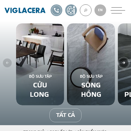
1900561582
TỰ THIẾT KẾ
EN
VỀ CHÚNG TÔ
GẠCH ỐP LÁT
BỘ SƯU TẬP
BỘ SƯU TẬP
CỬU
SÔNG
BÊ TÔNG KHÍ
LONG
HỒNG
P
NGÓI LỢP
TẤT CẢ
XUẤT KHẨU