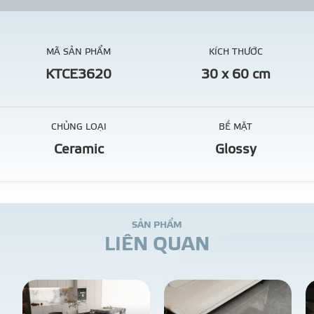
MÃ SẢN PHẨM
KÍCH THƯỚC
KTCE3620
30 x 60 cm
CHỦNG LOẠI
BỀ MẶT
Ceramic
Glossy
S
Ả
N
P
H
Ẩ
M
L
I
Ê
N
Q
U
A
N