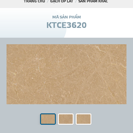
TRANG CHỦ
GẠCH ỐP LÁT
SẢN PHẨM KHÁC
DỰ Á
M
Ã
S
Ả
N
P
H
Ẩ
M
K
T
C
E
3
6
2
0
KÊNH PHÂN PHỐ
THƯ VIỆ
TIN SỰ KIỆN
TIN CHUYÊN MÔN
LIÊN HỆ - TƯ VẤ