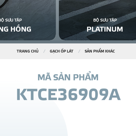
BỘ SƯU TẬP
BỘ SƯU TẬP
NG HỒNG
PLATINUM
TRANG CHỦ
GẠCH ỐP LÁT
SẢN PHẨM KHÁC
M
Ã
S
Ả
N
P
H
Ẩ
M
K
T
C
E
3
6
9
0
9
A