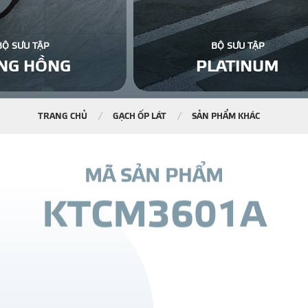
BỘ SƯU TẬP
BỘ SƯU TẬP
NG HỒNG
PLATINUM
TRANG CHỦ
GẠCH ỐP LÁT
SẢN PHẨM KHÁC
M
Ã
S
Ả
N
P
H
Ẩ
M
K
T
C
M
3
6
0
1
A