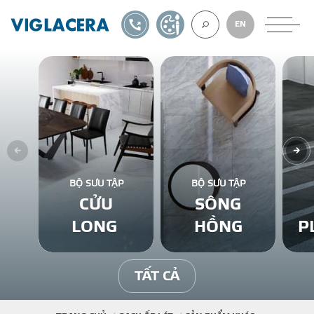
1900561582
TỰ THIẾT KẾ
EN
VỀ CHÚNG TÔ
GẠCH ỐP LÁT
BỘ SƯU TẬP
BỘ SƯU TẬP
CỬU
SÔNG
BÊ TÔNG KHÍ
LONG
HỒNG
P
NGÓI LỢP
TẤT CẢ
XUẤT KHẨU