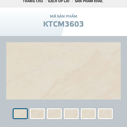
TRANG CHỦ
GẠCH ỐP LÁT
SẢN PHẨM KHÁC
DỰ Á
M
Ã
S
Ả
N
P
H
Ẩ
M
K
T
C
M
3
6
0
3
KÊNH PHÂN PHỐ
THƯ VIỆ
TIN SỰ KIỆN
TIN CHUYÊN MÔN
LIÊN HỆ - TƯ VẤ