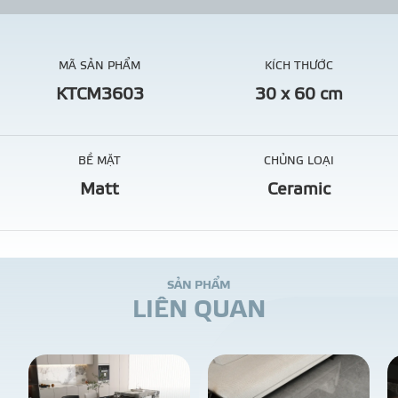
MÃ SẢN PHẨM
KÍCH THƯỚC
KTCM3603
30 x 60 cm
BỀ MẶT
CHỦNG LOẠI
Matt
Ceramic
S
Ả
N
P
H
Ẩ
M
L
I
Ê
N
Q
U
A
N