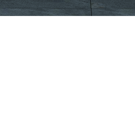
CÔNG TY CỔ PHẦN VIGLACERA TIÊN SƠN
Khu công nghiệp Tiên Sơn, Xã Đại Đồng, Tỉnh Bắc Ninh,
Việt Nam
1900561582