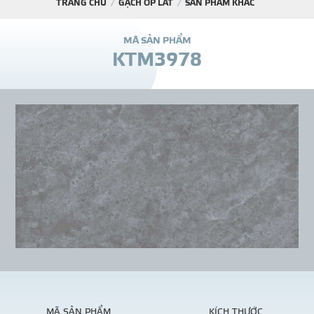
TRANG CHỦ
GẠCH ỐP LÁT
SẢN PHẨM KHÁC
DỰ Á
M
Ã
S
Ả
N
P
H
Ẩ
M
K
T
M
3
9
7
8
KÊNH PHÂN PHỐ
THƯ VIỆ
TIN SỰ KIỆN
TIN CHUYÊN MÔN
LIÊN HỆ - TƯ VẤ
MÃ SẢN PHẨM
KÍCH THƯỚC