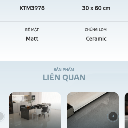
KTM3978
30 x 60 cm
BỀ MẶT
CHỦNG LOẠI
Matt
Ceramic
S
Ả
N
P
H
Ẩ
M
L
I
Ê
N
Q
U
A
N