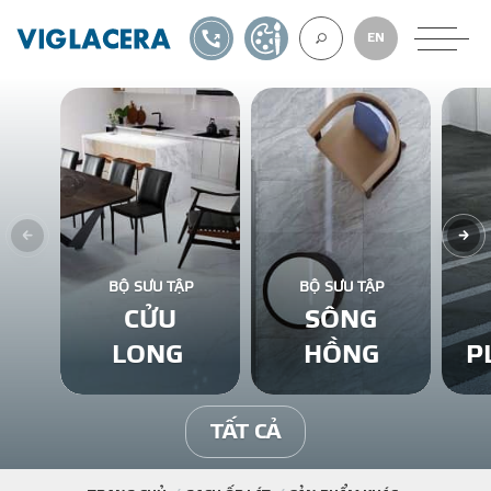
1900561582
TỰ THIẾT KẾ
EN
VỀ CHÚNG TÔ
GẠCH ỐP LÁT
BỘ SƯU TẬP
BỘ SƯU TẬP
CỬU
SÔNG
BÊ TÔNG KHÍ
LONG
HỒNG
P
NGÓI LỢP
TẤT CẢ
XUẤT KHẨU