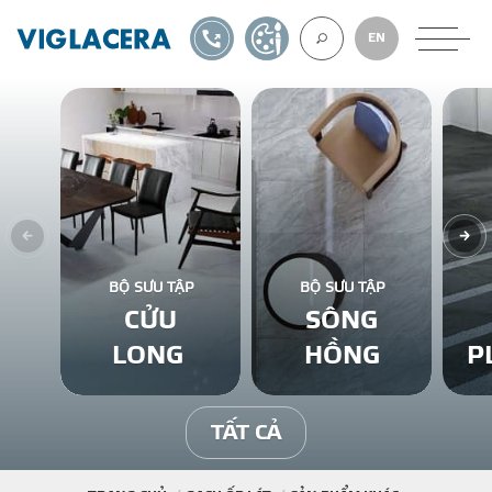
1900561582
TỰ THIẾT KẾ
EN
VỀ CHÚNG TÔ
GẠCH ỐP LÁT
BỘ SƯU TẬP
BỘ SƯU TẬP
CỬU
SÔNG
BÊ TÔNG KHÍ
LONG
HỒNG
P
NGÓI LỢP
TẤT CẢ
XUẤT KHẨU