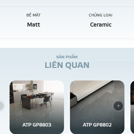
BỀ MẶT
CHỦNG LOẠI
Matt
Ceramic
S
Ả
N
P
H
Ẩ
M
L
I
Ê
N
Q
U
A
N
ATP GP8803
ATP GP8802