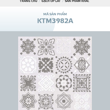
TRANG CHỦ
GẠCH ỐP LÁT
SẢN PHẨM KHÁC
DỰ Á
M
Ã
S
Ả
N
P
H
Ẩ
M
K
T
M
3
9
8
2
A
KÊNH PHÂN PHỐ
THƯ VIỆ
TIN SỰ KIỆN
TIN CHUYÊN MÔN
LIÊN HỆ - TƯ VẤ