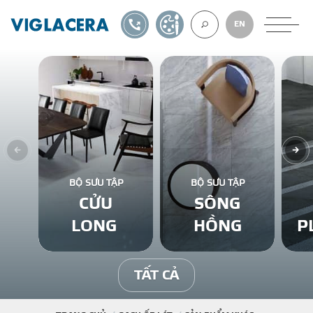
1900561582
TỰ THIẾT KẾ
EN
VỀ CHÚNG TÔ
GẠCH ỐP LÁT
BỘ SƯU TẬP
BỘ SƯU TẬP
CỬU
SÔNG
BÊ TÔNG KHÍ
LONG
HỒNG
P
NGÓI LỢP
TẤT CẢ
XUẤT KHẨU