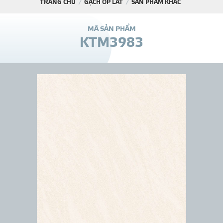
TRANG CHỦ
GẠCH ỐP LÁT
SẢN PHẨM KHÁC
DỰ Á
M
Ã
S
Ả
N
P
H
Ẩ
M
K
T
M
3
9
8
3
KÊNH PHÂN PHỐ
THƯ VIỆ
TIN SỰ KIỆN
TIN CHUYÊN MÔN
LIÊN HỆ - TƯ VẤ