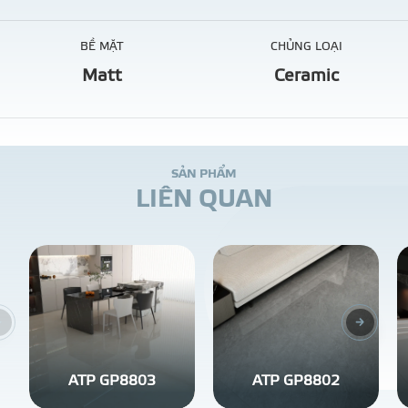
BỀ MẶT
CHỦNG LOẠI
Matt
Ceramic
S
Ả
N
P
H
Ẩ
M
L
I
Ê
N
Q
U
A
N
ATP GP8803
ATP GP8802