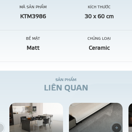
MÃ SẢN PHẨM
KÍCH THƯỚC
KTM3986
30 x 60 cm
BỀ MẶT
CHỦNG LOẠI
Matt
Ceramic
S
Ả
N
P
H
Ẩ
M
L
I
Ê
N
Q
U
A
N