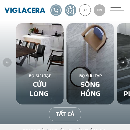
1900561582
TỰ THIẾT KẾ
EN
VỀ CHÚNG TÔ
GẠCH ỐP LÁT
BỘ SƯU TẬP
BỘ SƯU TẬP
CỬU
SÔNG
BÊ TÔNG KHÍ
LONG
HỒNG
P
NGÓI LỢP
TẤT CẢ
XUẤT KHẨU