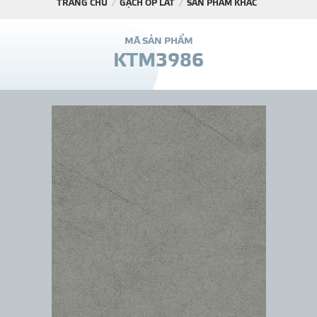
TRANG CHỦ
GẠCH ỐP LÁT
SẢN PHẨM KHÁC
DỰ Á
M
Ã
S
Ả
N
P
H
Ẩ
M
K
T
M
3
9
8
6
KÊNH PHÂN PHỐ
THƯ VIỆ
TIN SỰ KIỆN
TIN CHUYÊN MÔN
LIÊN HỆ - TƯ VẤ