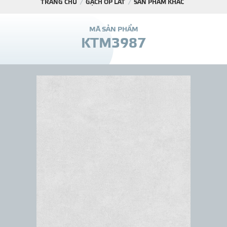
TRANG CHỦ
GẠCH ỐP LÁT
SẢN PHẨM KHÁC
DỰ Á
M
Ã
S
Ả
N
P
H
Ẩ
M
K
T
M
3
9
8
7
KÊNH PHÂN PHỐ
THƯ VIỆ
TIN SỰ KIỆN
TIN CHUYÊN MÔN
LIÊN HỆ - TƯ VẤ