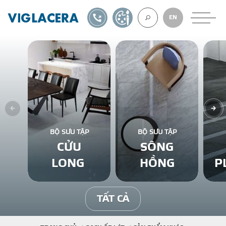
1900561582
TỰ THIẾT KẾ
EN
VỀ CHÚNG TÔ
GẠCH ỐP LÁT
BỘ SƯU TẬP
BỘ SƯU TẬP
CỬU
SÔNG
BÊ TÔNG KHÍ
LONG
HỒNG
P
NGÓI LỢP
TẤT CẢ
XUẤT KHẨU