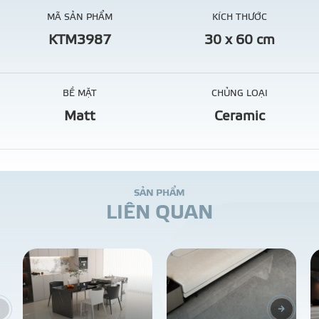
MÃ SẢN PHẨM
KÍCH THƯỚC
KTM3987
30 x 60 cm
BỀ MẶT
CHỦNG LOẠI
Matt
Ceramic
S
Ả
N
P
H
Ẩ
M
L
I
Ê
N
Q
U
A
N