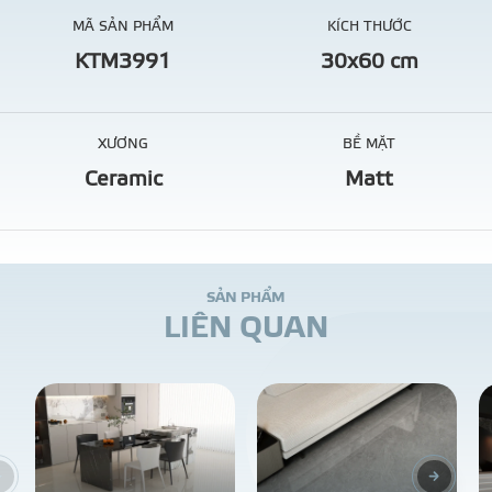
MÃ SẢN PHẨM
KÍCH THƯỚC
KTM3991
30x60 cm
XƯƠNG
BỀ MẶT
Ceramic
Matt
S
Ả
N
P
H
Ẩ
M
L
I
Ê
N
Q
U
A
N