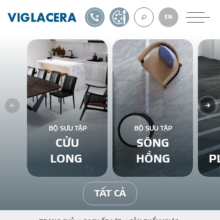
1900561582
TỰ THIẾT KẾ
EN
VỀ CHÚNG TÔ
GẠCH ỐP LÁT
BỘ SƯU TẬP
BỘ SƯU TẬP
CỬU
SÔNG
BÊ TÔNG KHÍ
LONG
HỒNG
P
NGÓI LỢP
TẤT CẢ
XUẤT KHẨU