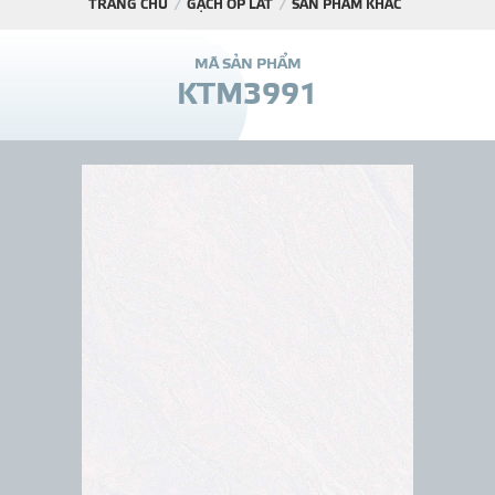
TRANG CHỦ
GẠCH ỐP LÁT
SẢN PHẨM KHÁC
DỰ Á
M
Ã
S
Ả
N
P
H
Ẩ
M
K
T
M
3
9
9
1
KÊNH PHÂN PHỐ
THƯ VIỆ
TIN SỰ KIỆN
TIN CHUYÊN MÔN
LIÊN HỆ - TƯ VẤ