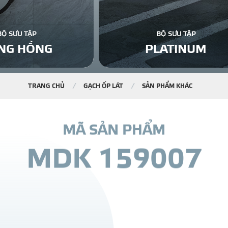
BỘ SƯU TẬP
BỘ SƯU TẬP
NG HỒNG
PLATINUM
TRANG CHỦ
GẠCH ỐP LÁT
SẢN PHẨM KHÁC
M
Ã
S
Ả
N
P
H
Ẩ
M
M
D
K
1
5
9
0
0
7