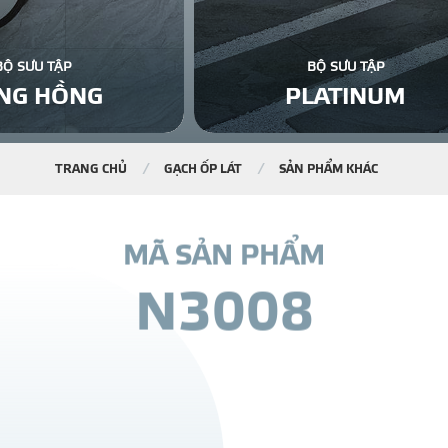
BỘ SƯU TẬP
BỘ SƯU TẬP
NG HỒNG
PLATINUM
TRANG CHỦ
GẠCH ỐP LÁT
SẢN PHẨM KHÁC
M
Ã
S
Ả
N
P
H
Ẩ
M
N
3
0
0
8