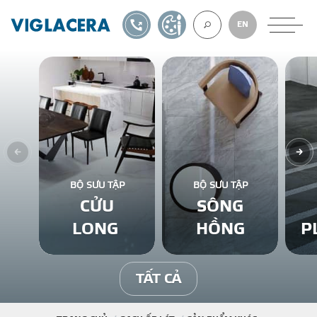
1900561582
TỰ THIẾT KẾ
EN
VỀ CHÚNG TÔ
GẠCH ỐP LÁT
BỘ SƯU TẬP
BỘ SƯU TẬP
CỬU
SÔNG
BÊ TÔNG KHÍ
LONG
HỒNG
P
NGÓI LỢP
TẤT CẢ
XUẤT KHẨU