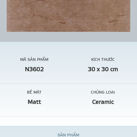
MÃ SẢN PHẨM
KÍCH THƯỚC
N3602
30 x 30 cm
BỀ MẶT
CHỦNG LOẠI
Matt
Ceramic
S
Ả
N
P
H
Ẩ
M