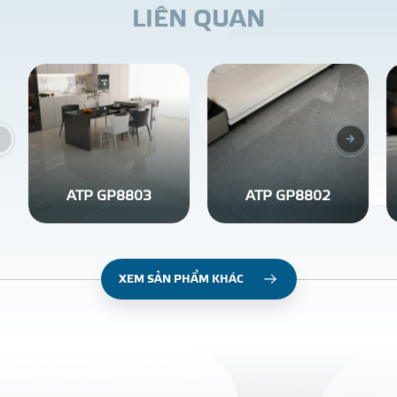
L
I
Ê
N
Q
U
A
N
ATP GP8803
ATP GP8802
XEM SẢN PHẨM KHÁC