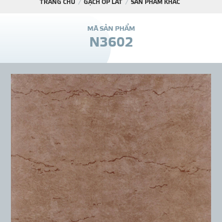
TRANG CHỦ
GẠCH ỐP LÁT
SẢN PHẨM KHÁC
DỰ Á
M
Ã
S
Ả
N
P
H
Ẩ
M
N
3
6
0
2
KÊNH PHÂN PHỐ
THƯ VIỆ
TIN SỰ KIỆN
TIN CHUYÊN MÔN
LIÊN HỆ - TƯ VẤ