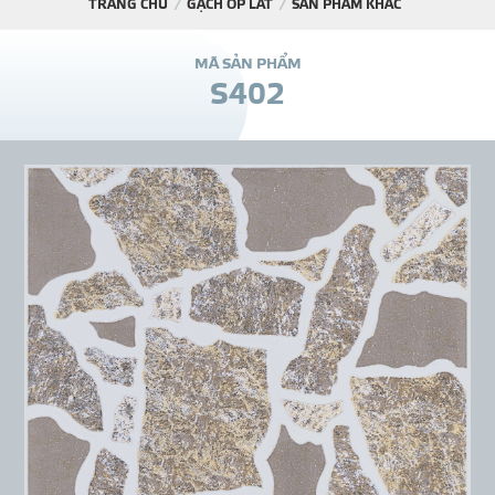
TRANG CHỦ
GẠCH ỐP LÁT
SẢN PHẨM KHÁC
DỰ Á
M
Ã
S
Ả
N
P
H
Ẩ
M
S
4
0
2
KÊNH PHÂN PHỐ
THƯ VIỆ
TIN SỰ KIỆN
TIN CHUYÊN MÔN
LIÊN HỆ - TƯ VẤ