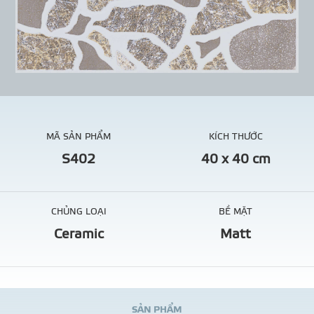
MÃ SẢN PHẨM
KÍCH THƯỚC
S402
40 x 40 cm
CHỦNG LOẠI
BỀ MẶT
Ceramic
Matt
S
Ả
N
P
H
Ẩ
M