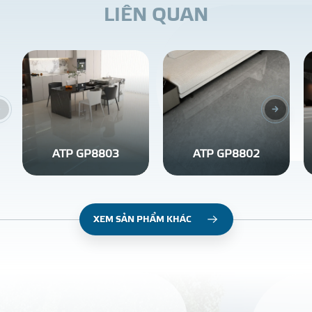
L
I
Ê
N
Q
U
A
N
ATP GP8803
ATP GP8802
XEM SẢN PHẨM KHÁC