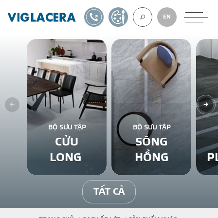
1900561582
TỰ THIẾT KẾ
EN
VỀ CHÚNG TÔ
GẠCH ỐP LÁT
BỘ SƯU TẬP
BỘ SƯU TẬP
CỬU
SÔNG
BÊ TÔNG KHÍ
LONG
HỒNG
P
NGÓI LỢP
TẤT CẢ
XUẤT KHẨU