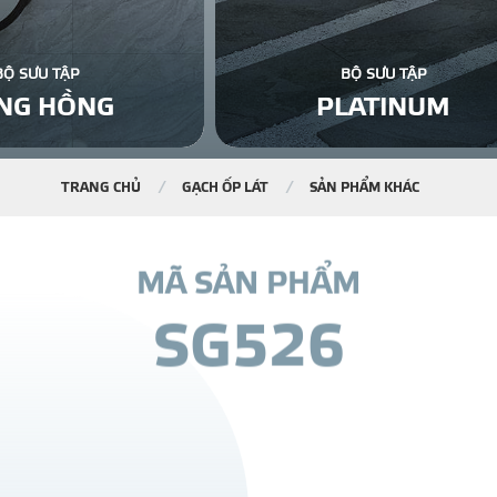
BỘ SƯU TẬP
BỘ SƯU TẬP
NG HỒNG
PLATINUM
TRANG CHỦ
GẠCH ỐP LÁT
SẢN PHẨM KHÁC
M
Ã
S
Ả
N
P
H
Ẩ
M
S
G
5
2
6