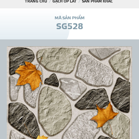
TRANG CHỦ
GẠCH ỐP LÁT
SẢN PHẨM KHÁC
DỰ Á
M
Ã
S
Ả
N
P
H
Ẩ
M
S
G
5
2
8
KÊNH PHÂN PHỐ
THƯ VIỆ
TIN SỰ KIỆN
TIN CHUYÊN MÔN
LIÊN HỆ - TƯ VẤ