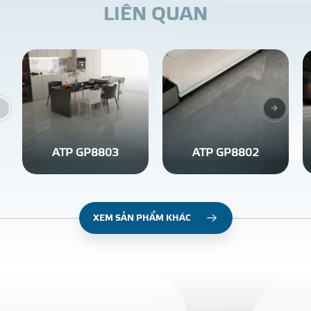
L
I
Ê
N
Q
U
A
N
ATP GP8803
ATP GP8802
XEM SẢN PHẨM KHÁC