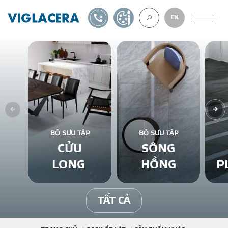
1900561582
TỰ THIẾT KẾ
EN
VỀ CHÚNG TÔ
GẠCH ỐP LÁT
BỘ SƯU TẬP
BỘ SƯU TẬP
CỬU
SÔNG
BÊ TÔNG KHÍ
LONG
HỒNG
P
NGÓI LỢP
TẤT CẢ
XUẤT KHẨU