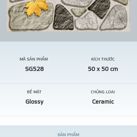
MÃ SẢN PHẨM
KÍCH THƯỚC
SG528
50 x 50 cm
BỀ MẶT
CHỦNG LOẠI
Glossy
Ceramic
S
Ả
N
P
H
Ẩ
M