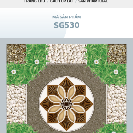
TRANG CHỦ
GẠCH ỐP LÁT
SẢN PHẨM KHÁC
DỰ Á
M
Ã
S
Ả
N
P
H
Ẩ
M
S
G
5
3
0
KÊNH PHÂN PHỐ
THƯ VIỆ
TIN SỰ KIỆN
TIN CHUYÊN MÔN
LIÊN HỆ - TƯ VẤ