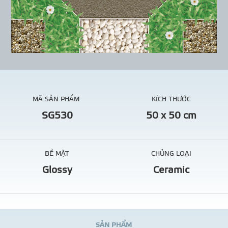
MÃ SẢN PHẨM
KÍCH THƯỚC
SG530
50 x 50 cm
BỀ MẶT
CHỦNG LOẠI
Glossy
Ceramic
S
Ả
N
P
H
Ẩ
M