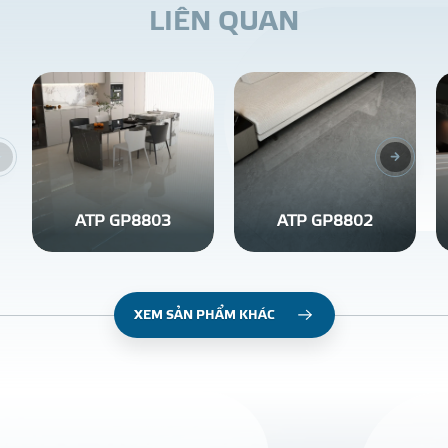
L
I
Ê
N
Q
U
A
N
ATP GP8803
ATP GP8802
XEM SẢN PHẨM KHÁC