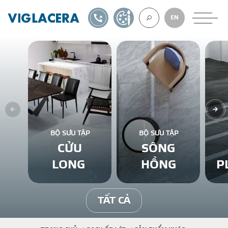
1900561582
TỰ THIẾT KẾ
EN
VỀ CHÚNG TÔ
GẠCH ỐP LÁT
BỘ SƯU TẬP
BỘ SƯU TẬP
CỬU
SÔNG
BÊ TÔNG KHÍ
LONG
HỒNG
P
NGÓI LỢP
TẤT CẢ
XUẤT KHẨU