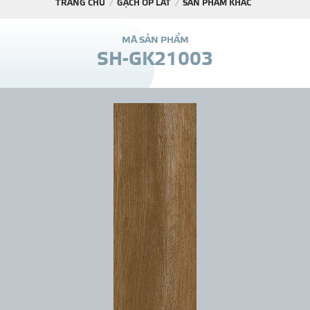
TRANG CHỦ
GẠCH ỐP LÁT
SẢN PHẨM KHÁC
DỰ Á
M
Ã
S
Ả
N
P
H
Ẩ
M
S
H
-
G
K
2
1
0
0
3
KÊNH PHÂN PHỐ
THƯ VIỆ
TIN SỰ KIỆN
TIN CHUYÊN MÔN
LIÊN HỆ - TƯ VẤ