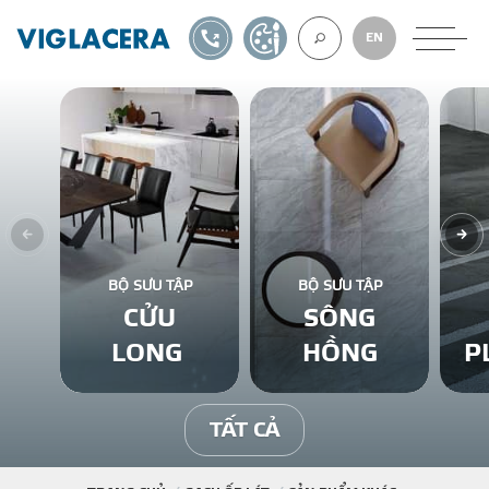
1900561582
TỰ THIẾT KẾ
EN
VỀ CHÚNG TÔ
GẠCH ỐP LÁT
BỘ SƯU TẬP
BỘ SƯU TẬP
CỬU
SÔNG
BÊ TÔNG KHÍ
LONG
HỒNG
P
NGÓI LỢP
TẤT CẢ
XUẤT KHẨU