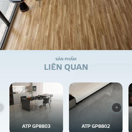
S
Ả
N
P
H
Ẩ
M
L
I
Ê
N
Q
U
A
N
ATP GP8803
ATP GP8802