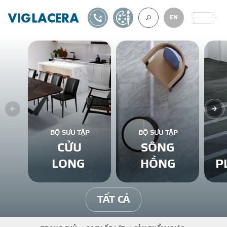
1900561582
TỰ THIẾT KẾ
EN
VỀ CHÚNG TÔ
GẠCH ỐP LÁT
BỘ SƯU TẬP
BỘ SƯU TẬP
CỬU
SÔNG
BÊ TÔNG KHÍ
LONG
HỒNG
P
NGÓI LỢP
TẤT CẢ
XUẤT KHẨU