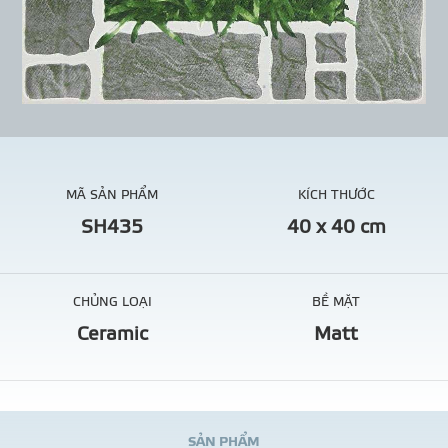
MÃ SẢN PHẨM
KÍCH THƯỚC
SH435
40 x 40 cm
CHỦNG LOẠI
BỀ MẶT
Ceramic
Matt
S
Ả
N
P
H
Ẩ
M