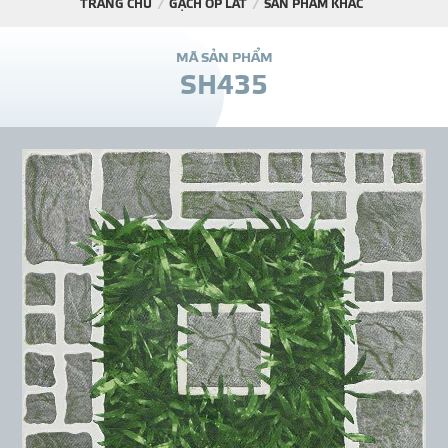
TRANG CHỦ
GẠCH ỐP LÁT
SẢN PHẨM KHÁC
DỰ Á
M
Ã
S
Ả
N
P
H
Ẩ
M
S
H
4
3
5
KÊNH PHÂN PHỐ
THƯ VIỆ
TIN SỰ KIỆN
TIN CHUYÊN MÔN
LIÊN HỆ - TƯ VẤ