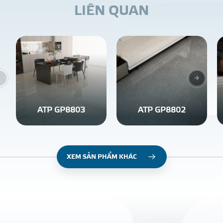
L
I
Ê
N
Q
U
A
N
ATP GP8803
ATP GP8802
XEM SẢN PHẨM KHÁC