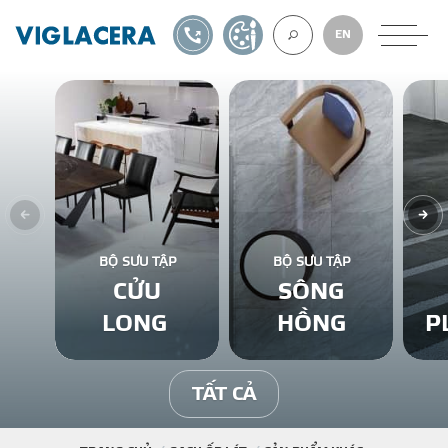
1900561582
TỰ THIẾT KẾ
EN
VỀ CHÚNG TÔ
GẠCH ỐP LÁT
BỘ SƯU TẬP
BỘ SƯU TẬP
CỬU
SÔNG
BÊ TÔNG KHÍ
LONG
HỒNG
P
NGÓI LỢP
TẤT CẢ
XUẤT KHẨU