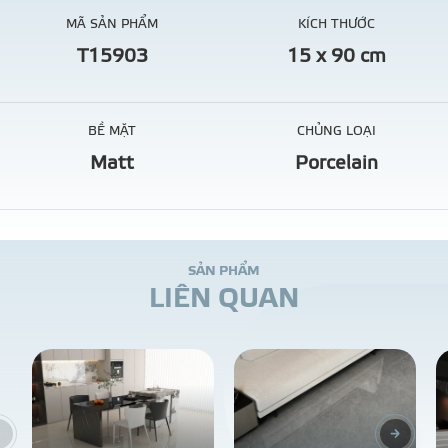
MÃ SẢN PHẨM
KÍCH THƯỚC
T15903
15 x 90 cm
BỀ MẶT
CHỦNG LOẠI
Matt
Porcelain
S
Ả
N
P
H
Ẩ
M
L
I
Ê
N
Q
U
A
N