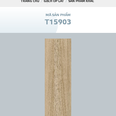
TRANG CHỦ
GẠCH ỐP LÁT
SẢN PHẨM KHÁC
DỰ Á
M
Ã
S
Ả
N
P
H
Ẩ
M
T
1
5
9
0
3
KÊNH PHÂN PHỐ
THƯ VIỆ
TIN SỰ KIỆN
TIN CHUYÊN MÔN
LIÊN HỆ - TƯ VẤ