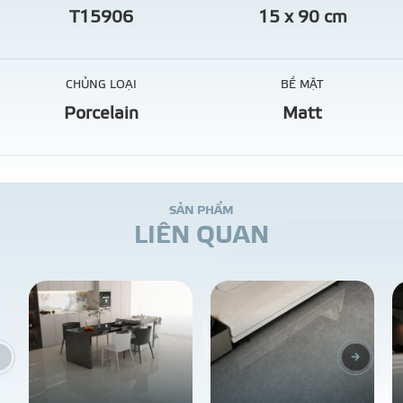
T15906
15 x 90 cm
CHỦNG LOẠI
BỀ MẶT
Porcelain
Matt
S
Ả
N
P
H
Ẩ
M
L
I
Ê
N
Q
U
A
N