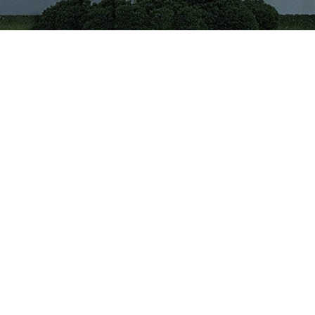
CÔNG TY CỔ PHẦN VIGLACERA TIÊN SƠN