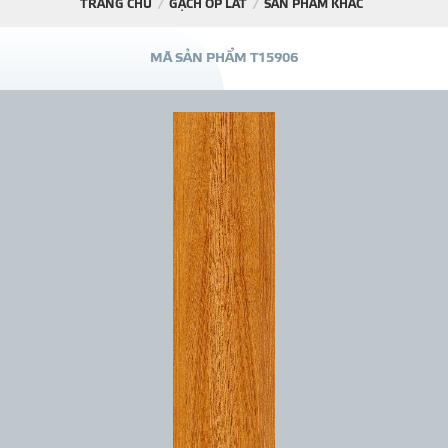
TRANG CHỦ
GẠCH ỐP LÁT
SẢN PHẨM KHÁC
DỰ Á
M
Ã
S
Ả
N
P
H
Ẩ
M
T
1
5
9
0
6
KÊNH PHÂN PHỐ
THƯ VIỆ
TIN SỰ KIỆN
TIN CHUYÊN MÔN
LIÊN HỆ - TƯ VẤ