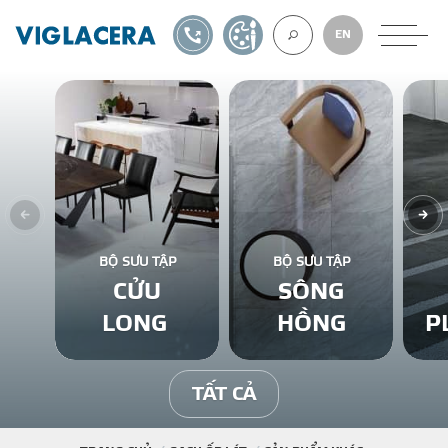
1900561582
TỰ THIẾT KẾ
EN
VỀ CHÚNG TÔ
GẠCH ỐP LÁT
BỘ SƯU TẬP
BỘ SƯU TẬP
CỬU
SÔNG
BÊ TÔNG KHÍ
LONG
HỒNG
P
NGÓI LỢP
TẤT CẢ
XUẤT KHẨU