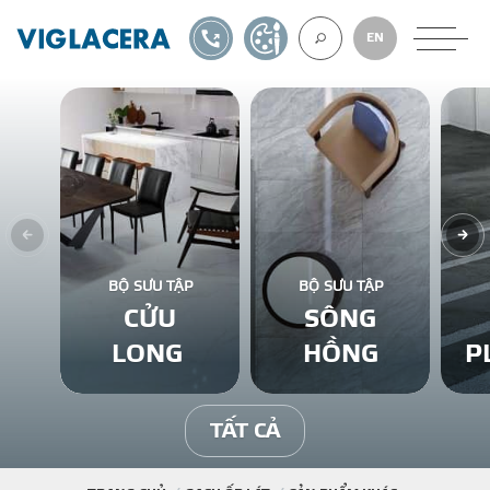
1900561582
TỰ THIẾT KẾ
EN
VỀ CHÚNG TÔ
GẠCH ỐP LÁT
BỘ SƯU TẬP
BỘ SƯU TẬP
CỬU
SÔNG
BÊ TÔNG KHÍ
LONG
HỒNG
P
NGÓI LỢP
TẤT CẢ
XUẤT KHẨU