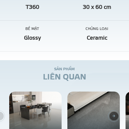
T360
30 x 60 cm
BỀ MẶT
CHỦNG LOẠI
Glossy
Ceramic
S
Ả
N
P
H
Ẩ
M
L
I
Ê
N
Q
U
A
N