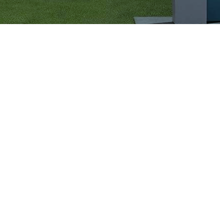
CÔNG TY CỔ PHẦN VIGLACERA TIÊN SƠN
Khu công nghiệp Tiên Sơn, Xã Đại Đồng, Tỉnh Bắc Ninh,
Việt Nam
1900561582