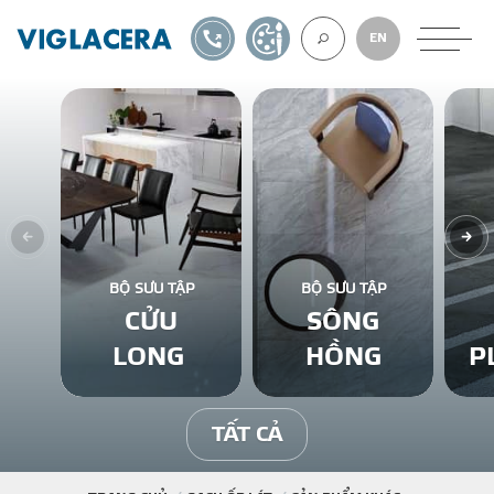
1900561582
TỰ THIẾT KẾ
EN
VỀ CHÚNG TÔ
GẠCH ỐP LÁT
BỘ SƯU TẬP
BỘ SƯU TẬP
CỬU
SÔNG
BÊ TÔNG KHÍ
LONG
HỒNG
P
NGÓI LỢP
TẤT CẢ
XUẤT KHẨU