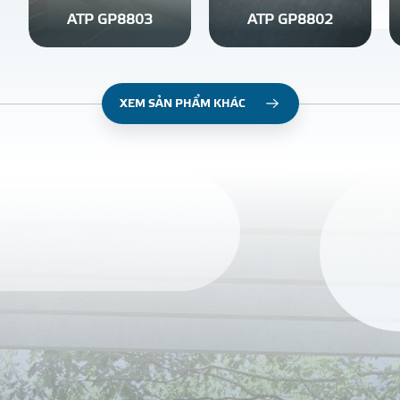
ATP GP8803
ATP GP8802
XEM SẢN PHẨM KHÁC