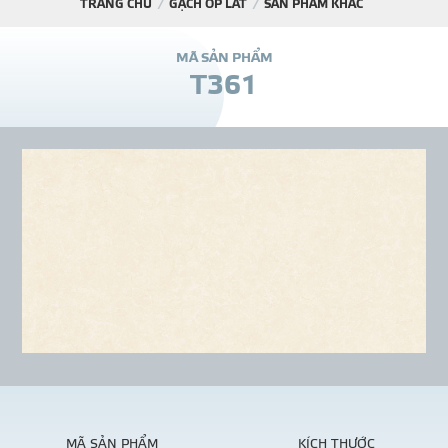
TRANG CHỦ
GẠCH ỐP LÁT
SẢN PHẨM KHÁC
DỰ Á
M
Ã
S
Ả
N
P
H
Ẩ
M
T
3
6
1
KÊNH PHÂN PHỐ
THƯ VIỆ
TIN SỰ KIỆN
TIN CHUYÊN MÔN
LIÊN HỆ - TƯ VẤ
MÃ SẢN PHẨM
KÍCH THƯỚC