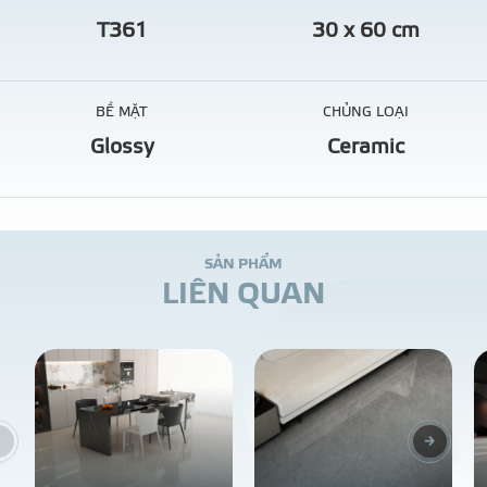
T361
30 x 60 cm
BỀ MẶT
CHỦNG LOẠI
Glossy
Ceramic
S
Ả
N
P
H
Ẩ
M
L
I
Ê
N
Q
U
A
N