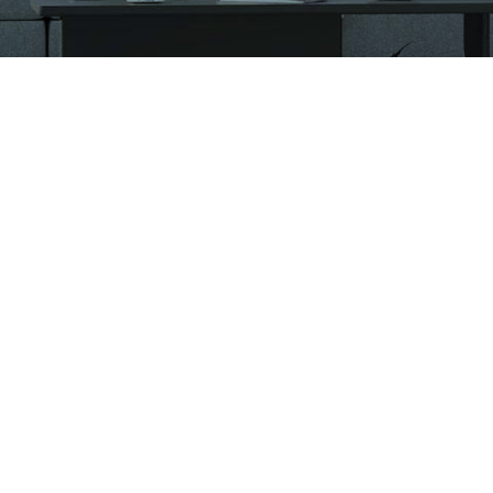
CÔNG TY CỔ PHẦN VIGLACERA TIÊN SƠN
Khu công nghiệp Tiên Sơn, Xã Đại Đồng, Tỉnh Bắc Ninh,
Việt Nam
1900561582