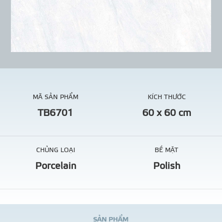
MÃ SẢN PHẨM
KÍCH THƯỚC
TB6701
60 x 60 cm
CHỦNG LOẠI
BỀ MẶT
Porcelain
Polish
S
Ả
N
P
H
Ẩ
M