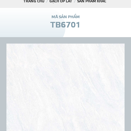
TRANG CHỦ
GẠCH ỐP LÁT
SẢN PHẨM KHÁC
DỰ Á
M
Ã
S
Ả
N
P
H
Ẩ
M
T
B
6
7
0
1
KÊNH PHÂN PHỐ
THƯ VIỆ
TIN SỰ KIỆN
TIN CHUYÊN MÔN
LIÊN HỆ - TƯ VẤ