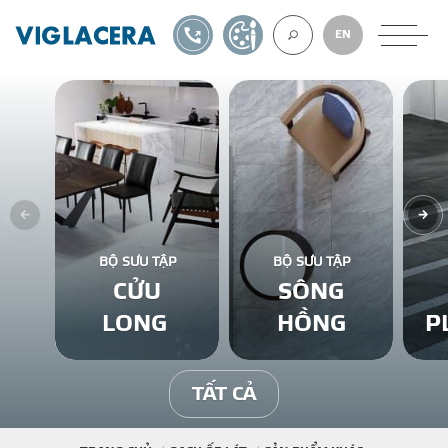
1900561582
TỰ THIẾT KẾ
EN
VỀ CHÚNG TÔ
GẠCH ỐP LÁT
BỘ SƯU TẬP
BỘ SƯU TẬP
CỬU
SÔNG
BÊ TÔNG KHÍ
LONG
HỒNG
P
NGÓI LỢP
TẤT CẢ
XUẤT KHẨU