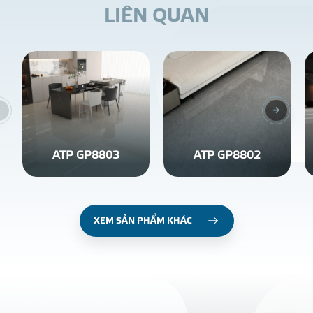
L
I
Ê
N
Q
U
A
N
ATP GP8803
ATP GP8802
XEM SẢN PHẨM KHÁC