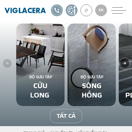
1900561582
TỰ THIẾT KẾ
EN
VỀ CHÚNG TÔ
GẠCH ỐP LÁT
BỘ SƯU TẬP
BỘ SƯU TẬP
CỬU
SÔNG
BÊ TÔNG KHÍ
LONG
HỒNG
P
NGÓI LỢP
TẤT CẢ
XUẤT KHẨU