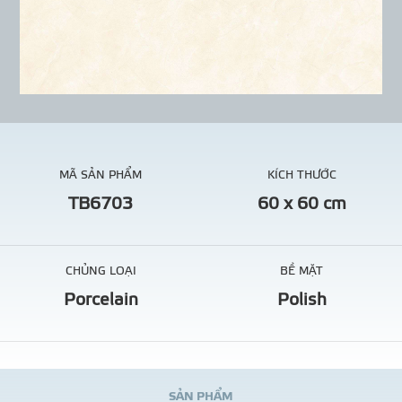
MÃ SẢN PHẨM
KÍCH THƯỚC
TB6703
60 x 60 cm
CHỦNG LOẠI
BỀ MẶT
Porcelain
Polish
S
Ả
N
P
H
Ẩ
M