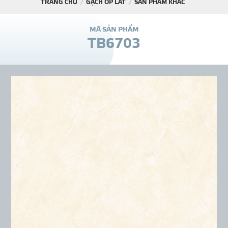
TRANG CHỦ
GẠCH ỐP LÁT
SẢN PHẨM KHÁC
DỰ Á
M
Ã
S
Ả
N
P
H
Ẩ
M
T
B
6
7
0
3
KÊNH PHÂN PHỐ
THƯ VIỆ
TIN SỰ KIỆN
TIN CHUYÊN MÔN
LIÊN HỆ - TƯ VẤ