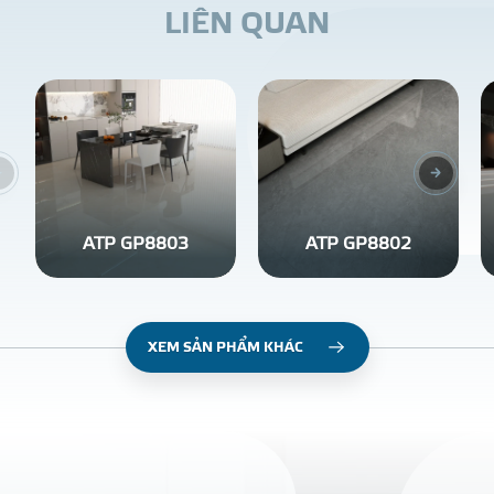
L
I
Ê
N
Q
U
A
N
ATP GP8803
ATP GP8802
XEM SẢN PHẨM KHÁC