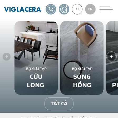
1900561582
TỰ THIẾT KẾ
EN
VỀ CHÚNG TÔ
GẠCH ỐP LÁT
BỘ SƯU TẬP
BỘ SƯU TẬP
CỬU
SÔNG
BÊ TÔNG KHÍ
LONG
HỒNG
P
NGÓI LỢP
TẤT CẢ
XUẤT KHẨU