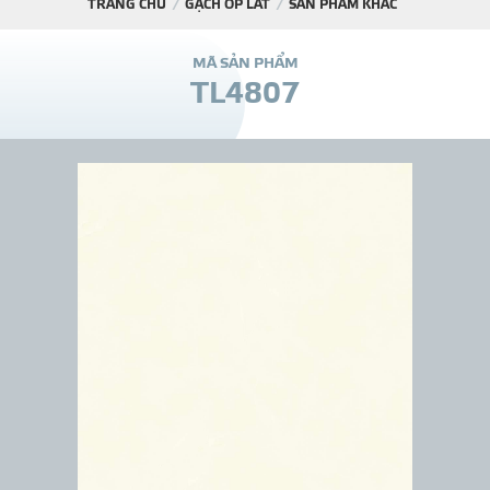
TRANG CHỦ
GẠCH ỐP LÁT
SẢN PHẨM KHÁC
DỰ Á
M
Ã
S
Ả
N
P
H
Ẩ
M
T
L
4
8
0
7
KÊNH PHÂN PHỐ
THƯ VIỆ
TIN SỰ KIỆN
TIN CHUYÊN MÔN
LIÊN HỆ - TƯ VẤ