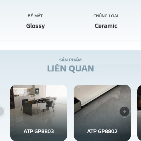
BỀ MẶT
CHỦNG LOẠI
Glossy
Ceramic
S
Ả
N
P
H
Ẩ
M
L
I
Ê
N
Q
U
A
N
ATP GP8803
ATP GP8802