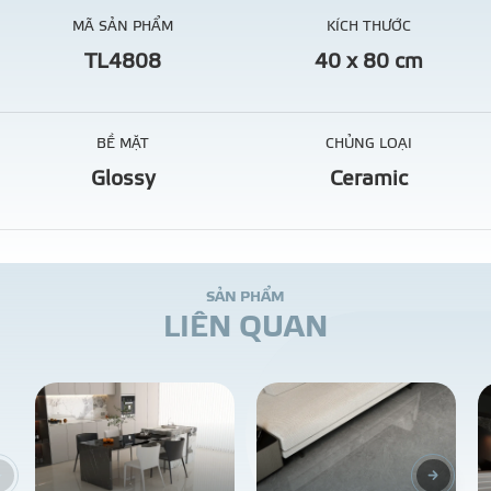
MÃ SẢN PHẨM
KÍCH THƯỚC
TL4808
40 x 80 cm
BỀ MẶT
CHỦNG LOẠI
Glossy
Ceramic
S
Ả
N
P
H
Ẩ
M
L
I
Ê
N
Q
U
A
N