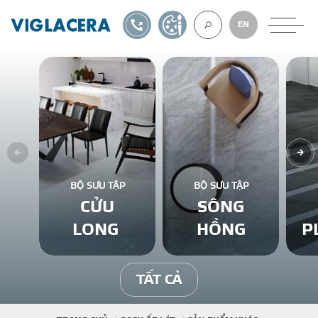
1900561582
TỰ THIẾT KẾ
EN
VỀ CHÚNG TÔ
GẠCH ỐP LÁT
BỘ SƯU TẬP
BỘ SƯU TẬP
CỬU
SÔNG
BÊ TÔNG KHÍ
LONG
HỒNG
P
NGÓI LỢP
TẤT CẢ
XUẤT KHẨU