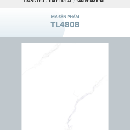
TRANG CHỦ
GẠCH ỐP LÁT
SẢN PHẨM KHÁC
DỰ Á
M
Ã
S
Ả
N
P
H
Ẩ
M
T
L
4
8
0
8
KÊNH PHÂN PHỐ
THƯ VIỆ
TIN SỰ KIỆN
TIN CHUYÊN MÔN
LIÊN HỆ - TƯ VẤ