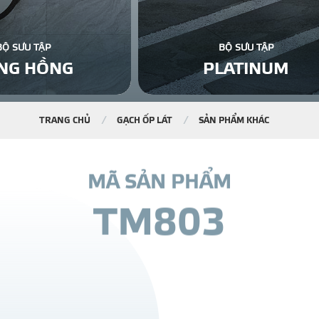
BỘ SƯU TẬP
BỘ SƯU TẬP
NG HỒNG
PLATINUM
TRANG CHỦ
GẠCH ỐP LÁT
SẢN PHẨM KHÁC
M
Ã
S
Ả
N
P
H
Ẩ
M
T
M
8
0
3