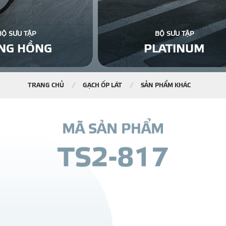
BỘ SƯU TẬP
BỘ SƯU TẬP
NG HỒNG
PLATINUM
TRANG CHỦ
GẠCH ỐP LÁT
SẢN PHẨM KHÁC
M
Ã
S
Ả
N
P
H
Ẩ
M
T
S
2
-
8
1
7