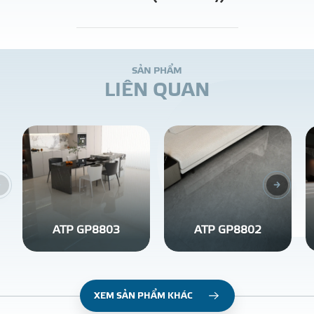
S
Ả
N
P
H
Ẩ
M
L
I
Ê
N
Q
U
A
N
ATP GP8803
ATP GP8802
XEM SẢN PHẨM KHÁC