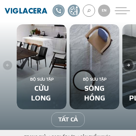
1900561582
TỰ THIẾT KẾ
EN
VỀ CHÚNG TÔ
GẠCH ỐP LÁT
BỘ SƯU TẬP
BỘ SƯU TẬP
CỬU
SÔNG
BÊ TÔNG KHÍ
LONG
HỒNG
P
NGÓI LỢP
TẤT CẢ
XUẤT KHẨU