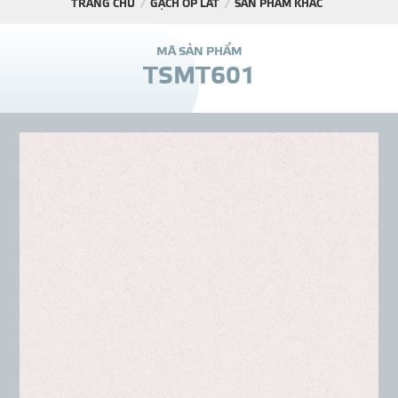
TRANG CHỦ
GẠCH ỐP LÁT
SẢN PHẨM KHÁC
DỰ Á
M
Ã
S
Ả
N
P
H
Ẩ
M
T
S
M
T
6
0
1
KÊNH PHÂN PHỐ
THƯ VIỆ
TIN SỰ KIỆN
TIN CHUYÊN MÔN
LIÊN HỆ - TƯ VẤ