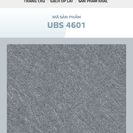
TRANG CHỦ
GẠCH ỐP LÁT
SẢN PHẨM KHÁC
DỰ Á
M
Ã
S
Ả
N
P
H
Ẩ
M
U
B
S
4
6
0
1
KÊNH PHÂN PHỐ
THƯ VIỆ
TIN SỰ KIỆN
TIN CHUYÊN MÔN
LIÊN HỆ - TƯ VẤ