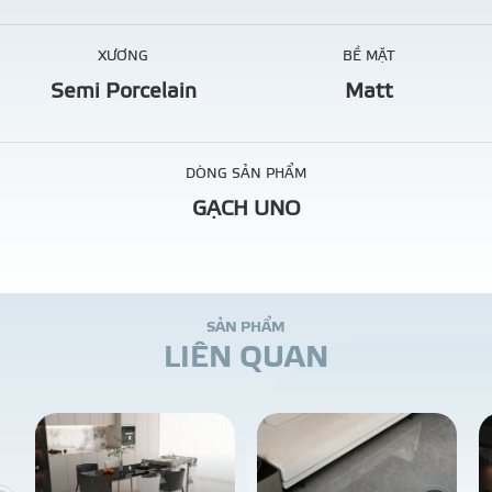
XƯƠNG
BỀ MẶT
Semi Porcelain
Matt
DÒNG SẢN PHẨM
GẠCH UNO
S
Ả
N
P
H
Ẩ
M
L
I
Ê
N
Q
U
A
N