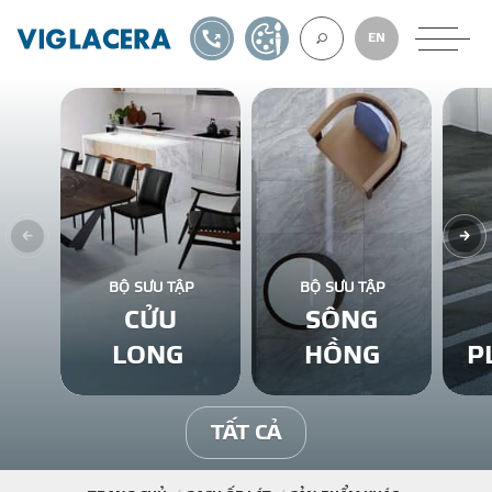
1900561582
TỰ THIẾT KẾ
EN
VỀ CHÚNG TÔ
GẠCH ỐP LÁT
BỘ SƯU TẬP
BỘ SƯU TẬP
CỬU
SÔNG
BÊ TÔNG KHÍ
LONG
HỒNG
P
NGÓI LỢP
TẤT CẢ
XUẤT KHẨU