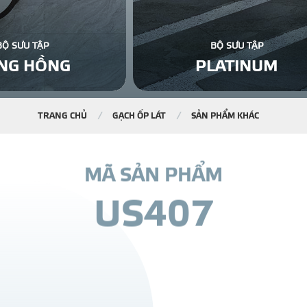
BỘ SƯU TẬP
BỘ SƯU TẬP
NG HỒNG
PLATINUM
TRANG CHỦ
GẠCH ỐP LÁT
SẢN PHẨM KHÁC
M
Ã
S
Ả
N
P
H
Ẩ
M
U
S
4
0
7