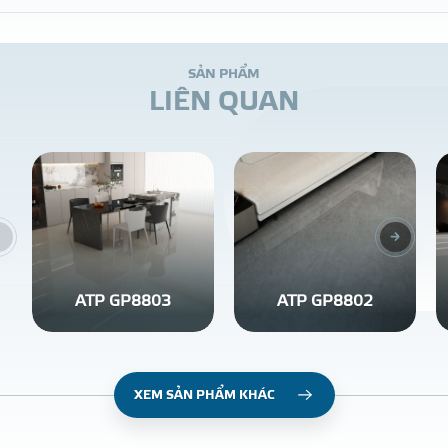
S
Ả
N
P
H
Ẩ
M
L
I
Ê
N
Q
U
A
N
ATP GP8803
ATP GP8802
XEM SẢN PHẨM KHÁC