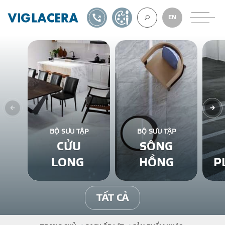
1900561582
TỰ THIẾT KẾ
EN
VỀ CHÚNG TÔ
GẠCH ỐP LÁT
BỘ SƯU TẬP
BỘ SƯU TẬP
CỬU
SÔNG
BÊ TÔNG KHÍ
LONG
HỒNG
P
NGÓI LỢP
TẤT CẢ
XUẤT KHẨU