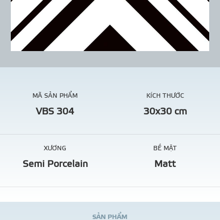
MÃ SẢN PHẨM
KÍCH THƯỚC
VBS 304
30x30 cm
XƯƠNG
BỀ MẶT
Semi Porcelain
Matt
S
Ả
N
P
H
Ẩ
M