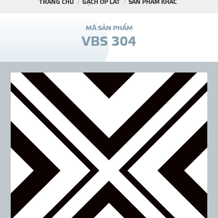
TRANG CHỦ
GẠCH ỐP LÁT
SẢN PHẨM KHÁC
DỰ Á
M
Ã
S
Ả
N
P
H
Ẩ
M
V
B
S
3
0
4
KÊNH PHÂN PHỐ
THƯ VIỆ
TIN SỰ KIỆN
TIN CHUYÊN MÔN
LIÊN HỆ - TƯ VẤ