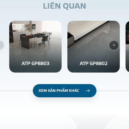
L
I
Ê
N
Q
U
A
N
ATP GP8803
ATP GP8802
XEM SẢN PHẨM KHÁC