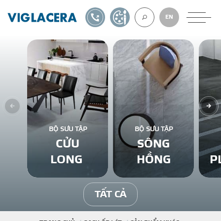
1900561582
TỰ THIẾT KẾ
EN
VỀ CHÚNG TÔ
GẠCH ỐP LÁT
BỘ SƯU TẬP
BỘ SƯU TẬP
CỬU
SÔNG
BÊ TÔNG KHÍ
LONG
HỒNG
P
NGÓI LỢP
TẤT CẢ
XUẤT KHẨU