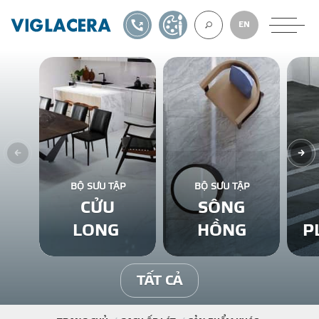
1900561582
TỰ THIẾT KẾ
EN
VỀ CHÚNG TÔ
GẠCH ỐP LÁT
BỘ SƯU TẬP
BỘ SƯU TẬP
CỬU
SÔNG
BÊ TÔNG KHÍ
LONG
HỒNG
P
NGÓI LỢP
TẤT CẢ
XUẤT KHẨU