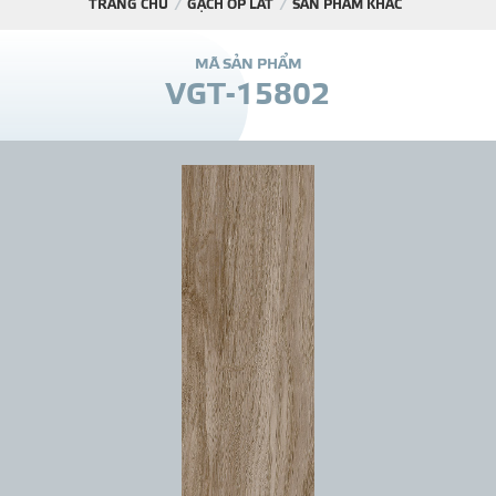
TRANG CHỦ
GẠCH ỐP LÁT
SẢN PHẨM KHÁC
DỰ Á
M
Ã
S
Ả
N
P
H
Ẩ
M
V
G
T
-
1
5
8
0
2
KÊNH PHÂN PHỐ
THƯ VIỆ
TIN SỰ KIỆN
TIN CHUYÊN MÔN
LIÊN HỆ - TƯ VẤ