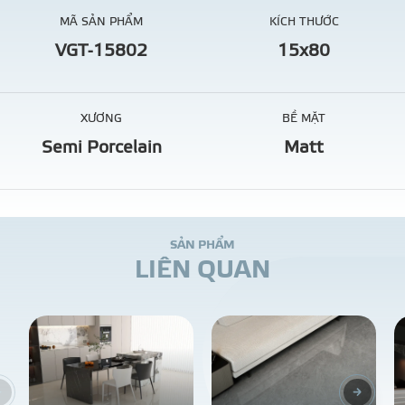
MÃ SẢN PHẨM
KÍCH THƯỚC
VGT-15802
15x80
XƯƠNG
BỀ MẶT
Semi Porcelain
Matt
S
Ả
N
P
H
Ẩ
M
L
I
Ê
N
Q
U
A
N