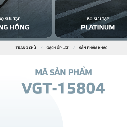
BỘ SƯU TẬP
BỘ SƯU TẬP
NG HỒNG
PLATINUM
TRANG CHỦ
GẠCH ỐP LÁT
SẢN PHẨM KHÁC
M
Ã
S
Ả
N
P
H
Ẩ
M
V
G
T
-
1
5
8
0
4