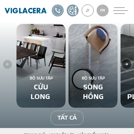
1900561582
TỰ THIẾT KẾ
EN
VỀ CHÚNG TÔ
GẠCH ỐP LÁT
BỘ SƯU TẬP
BỘ SƯU TẬP
CỬU
SÔNG
BÊ TÔNG KHÍ
LONG
HỒNG
P
NGÓI LỢP
TẤT CẢ
XUẤT KHẨU