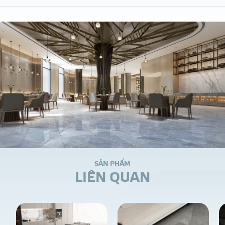
S
Ả
N
P
H
Ẩ
M
L
I
Ê
N
Q
U
A
N