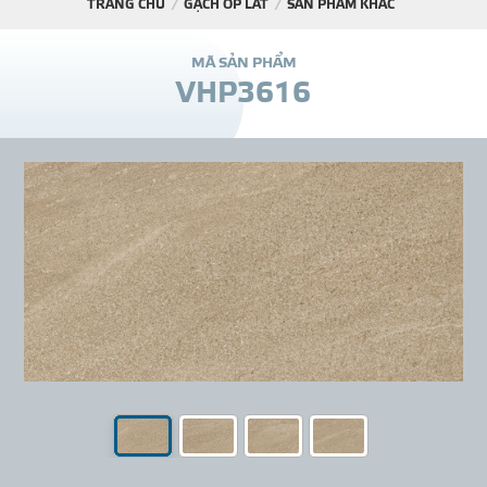
TRANG CHỦ
GẠCH ỐP LÁT
SẢN PHẨM KHÁC
DỰ Á
M
Ã
S
Ả
N
P
H
Ẩ
M
V
H
P
3
6
1
6
KÊNH PHÂN PHỐ
THƯ VIỆ
TIN SỰ KIỆN
TIN CHUYÊN MÔN
LIÊN HỆ - TƯ VẤ