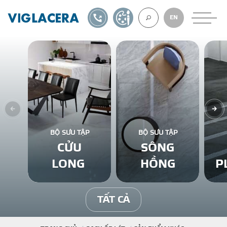
1900561582
TỰ THIẾT KẾ
EN
VỀ CHÚNG TÔ
GẠCH ỐP LÁT
BỘ SƯU TẬP
BỘ SƯU TẬP
CỬU
SÔNG
BÊ TÔNG KHÍ
LONG
HỒNG
P
NGÓI LỢP
TẤT CẢ
XUẤT KHẨU