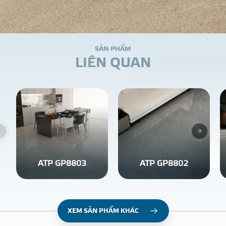
S
Ả
N
P
H
Ẩ
M
L
I
Ê
N
Q
U
A
N
ATP GP8803
ATP GP8802
XEM SẢN PHẨM KHÁC